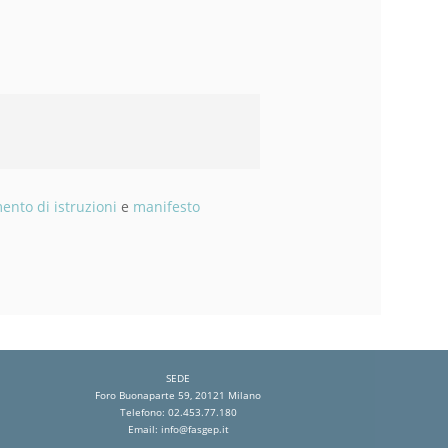
nto di istruzioni
e
manifesto
SEDE
Foro Buonaparte 59, 20121 Milano
Telefono: 02.453.77.180
Email:
info@fasgep.it