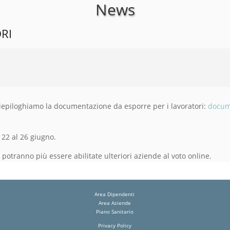
News
RI
 riepiloghiamo la documentazione da esporre per i lavoratori:
docume
 22 al 26 giugno.
potranno più essere abilitate ulteriori aziende al voto online.
Area Dipendenti
Area Aziende
Piano Sanitario
Privacy Policy